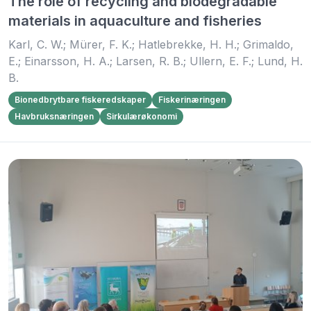
The role of recycling and biodegradable
materials in aquaculture and fisheries
Karl, C. W.; Mürer, F. K.; Hatlebrekke, H. H.; Grimaldo,
E.; Einarsson, H. A.; Larsen, R. B.; Ullern, E. F.; Lund, H.
B.
Bionedbrytbare fiskeredskaper
Fiskerinæringen
Havbruksnæringen
Sirkulærøkonomi