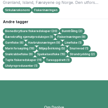
Grønland, Island, Færøyene og Norge. Den utfors…
Sirkulærøkonomi
Fiskerinæringen
Andre tagger
Bionedbrytbare fiskeredskaper (20)
Bunntråling (2)
Bærekraftig sjømatproduksjon (1)
Fiskerinæringen (9)
Garnfiske (6)
Havbruksnæringen (9)
Linefiske (1)
Marin forsøpling (19)
Miljøpåvirkning (5)
Snurrevad (1)
Snøkrabbefiske (9)
Spøkelsesfiske (15)
Strandrydding (2)
Tapte fiskeredskaper (11)
Tareoppdrett (1)
Utstyrsprodusenter (1)
Om Dsolve