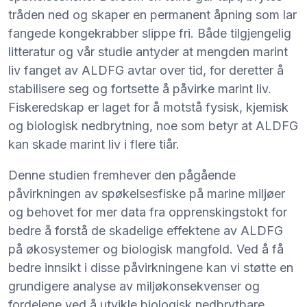
tråden ned og skaper en permanent åpning som lar
fangede kongekrabber slippe fri. Både tilgjengelig
litteratur og vår studie antyder at mengden marint
liv fanget av ALDFG avtar over tid, for deretter å
stabilisere seg og fortsette å påvirke marint liv.
Fiskeredskap er laget for å motstå fysisk, kjemisk
og biologisk nedbrytning, noe som betyr at ALDFG
kan skade marint liv i flere tiår.
Denne studien fremhever den pågående
påvirkningen av spøkelsesfiske på marine miljøer
og behovet for mer data fra opprenskingstokt for
bedre å forstå de skadelige effektene av ALDFG
på økosystemer og biologisk mangfold. Ved å få
bedre innsikt i disse påvirkningene kan vi støtte en
grundigere analyse av miljøkonsekvenser og
fordelene ved å utvikle biologisk nedbrytbare