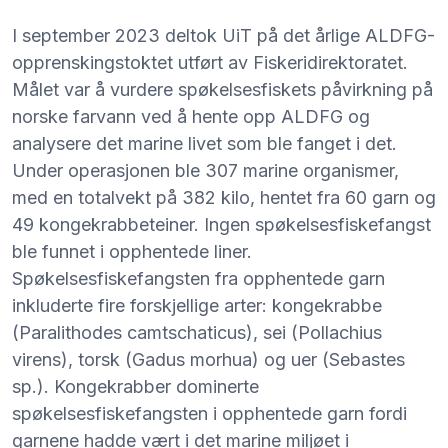
I september 2023 deltok UiT på det årlige ALDFG-
opprenskingstoktet utført av Fiskeridirektoratet.
Målet var å vurdere spøkelsesfiskets påvirkning på
norske farvann ved å hente opp ALDFG og
analysere det marine livet som ble fanget i det.
Under operasjonen ble 307 marine organismer,
med en totalvekt på 382 kilo, hentet fra 60 garn og
49 kongekrabbeteiner. Ingen spøkelsesfiskefangst
ble funnet i opphentede liner.
Spøkelsesfiskefangsten fra opphentede garn
inkluderte fire forskjellige arter: kongekrabbe
(Paralithodes camtschaticus), sei (Pollachius
virens), torsk (Gadus morhua) og uer (Sebastes
sp.). Kongekrabber dominerte
spøkelsesfiskefangsten i opphentede garn fordi
garnene hadde vært i det marine miljøet i