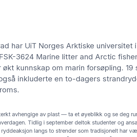
rad har UiT Norges Arktiske universitet i
 FSK-3624 Marine litter and Arctic fishe
r økt kunnskap om marin forsøpling. 19 
 også inkluderte en to-dagers strandry
Troms.
rkt avhengige av plast — ta et øyeblikk og se deg run
 hverdagen. Tidlig i september deltok studenter og ans
en ryddeaksjon langs to strender som tradisjonelt har v