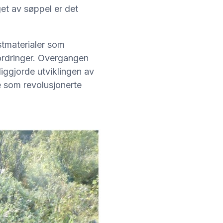
et av søppel er det
stmaterialer som
fordringer. Overgangen
liggjorde utviklingen av
e som revolusjonerte