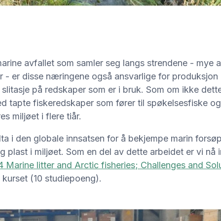
ge marine avfallet som samler seg langs strendene - mye
tur - er disse næringene også ansvarlige for produksjo
slitasje på redskaper som er i bruk. Som om ikke dette v
d tapte fiskeredskaper som fører til spøkelsesfiske og 
s miljøet i flere tiår.
lta i den globale innsatsen for å bekjempe marin forsø
 plast i miljøet. Som en del av dette arbeidet er vi nå 
Marine litter and Arctic fisheries; Challenges and Sol
 kurset (10 studiepoeng).