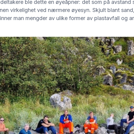
 deltakere ble dette en øyeåpner: det som på avstand s
nnen virkelighet ved nærmere øyesyn. Skjult blant sand,
inner man mengder av ulike former av plastavfall og a