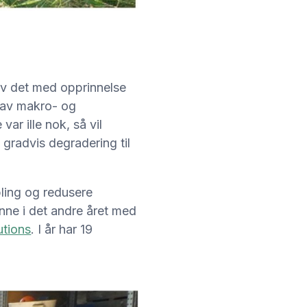
 av det med opprinnelse
n av makro- og
ar ille nok, så vil
gradvis degradering til
pling og redusere
inne i det andre året med
utions
. I år har 19