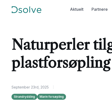
Aktuelt
Partnere
Naturperler til
plastforsøpling
September 23rd, 2025
|
Strandrydding
Marin forsøpling