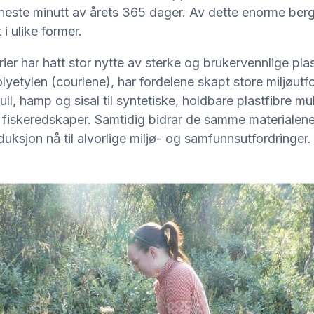
neste minutt av årets 365 dager. Av dette enorme berg
 i ulike former.
ier har hatt stor nytte av sterke og brukervennlige pla
lyetylen (courlene), har fordelene skapt store miljøut
ll, hamp og sisal til syntetiske, holdbare plastfibre mu
e fiskeredskaper. Samtidig bidrar de samme materialen
uksjon nå til alvorlige miljø- og samfunnsutfordringer.