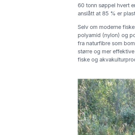
60 tonn søppel hvert e
anslått at 85 % er plast
Selv om moderne fisker
polyamid (nylon) og po
fra naturfibre som bomu
større og mer effektiv
fiske og akvakulturprod