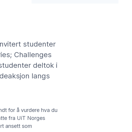
nvitert studenter
ries; Challenges
studenter deltok i
ddeaksjon langs
dt for å vurdere hva du
atte fra UiT Norges
ært ansett som