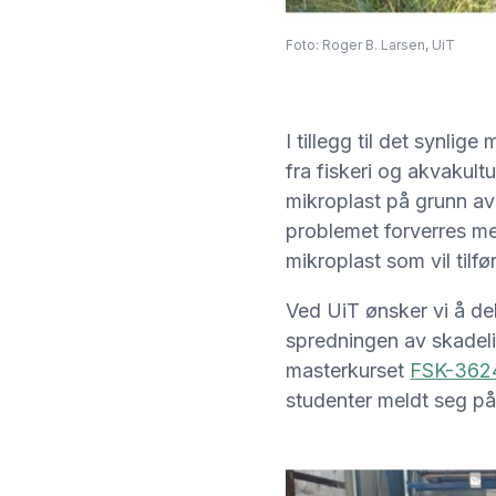
Foto: Roger B. Larsen, UiT
I tillegg til det synli
fra fiskeri og akvakul
mikroplast på grunn av 
problemet forverres me
mikroplast som vil tilføre
Ved UiT ønsker vi å de
spredningen av skadelig
masterkurset
FSK-3624 
studenter meldt seg på