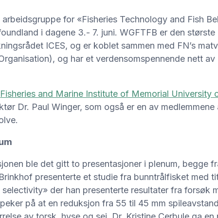
i arbeidsgruppe for «Fisheries Technology and Fish B
wfoundland i dagene 3.- 7. juni. WGFTFB er den største
skningsrådet ICES, og er koblet sammen med FN’s mat
 Organisation), og har et verdensomspennende nett av
r
Fisheries and Marine Institute of Memorial Universit
irektør Dr. Paul Winger, som også er en av medlemmene 
olve.
num
jonen ble det gitt to presentasjoner i plenum, begge f
Brinkhof presenterte et studie fra bunntrålfisket med ti
 selectivity» der han presenterte resultater fra forsøk m
peker på at en reduksjon fra 55 til 45 mm spileavstand i 
rrelse av torsk, hyse og sei. Dr. Kristine Cerbule ga e