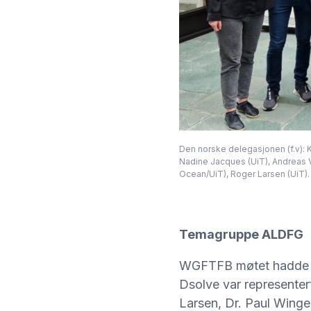
Den norske delegasjonen (f.v): K
Nadine Jacques (UiT), Andreas 
Ocean/UiT), Roger Larsen (UiT).
Temagruppe ALDFG
WGFTFB møtet hadde f
Dsolve var representer
Larsen, Dr. Paul Winge