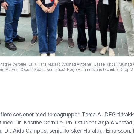
ristine Cerbule (UiT), Hans Mustad (Mustad Autoline), Lasse Rindal (Mustad Au
Vie Murvold (Ocean Space Acoustics), Hege Hammersland (Scantrol Deep Vis
lere sesjoner med temagrupper. Tema ALDFG tiltrakk
t med Dr. Kristine Cerbule, PhD student Anja Alvestad,
r, Dr. Aida Campos, seniorforsker Haraldur Einarsson, 