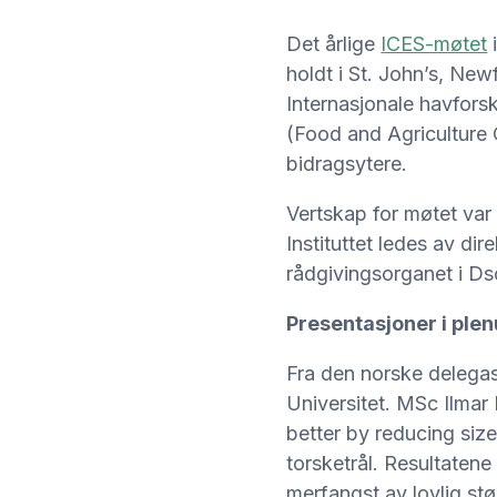
Det årlige
ICES-møtet
holdt i St. John’s, Ne
Internasjonale havfor
(Food and Agriculture
bidragsytere.
Vertskap for møtet va
Instituttet ledes av d
rådgivingsorganet i Ds
Presentasjoner i ple
Fra den norske delegas
Universitet. MSc Ilmar 
better by reducing size
torsketrål. Resultatene 
merfangst av lovlig stø