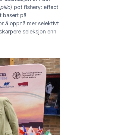
ilio
) pot fishery: effect
t basert på
or å oppnå mer selektivt
 skarpere seleksjon enn