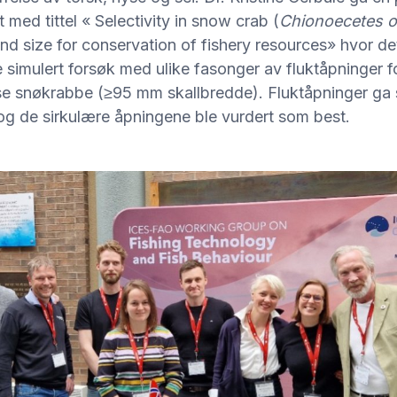
med tittel « Selectivity in snow crab (
Chionoecetes op
d size for conservation of fishery resources» hvor de
e simulert forsøk med ulike fasonger av fluktåpninger f
else snøkrabbe (≥95 mm skallbredde). Fluktåpninger ga
g de sirkulære åpningene ble vurdert som best.