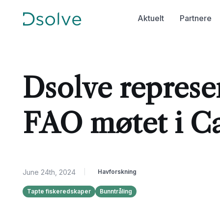
Aktuelt
Partnere
Dsolve represe
FAO møtet i C
June 24th, 2024
|
Havforskning
Tapte fiskeredskaper
Bunntråling