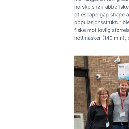
norske snøkrabbefisket 
of escape gap shape an
populasjonsstruktur bl
fiske mot lovlig størr
nettmasker (140 mm), o