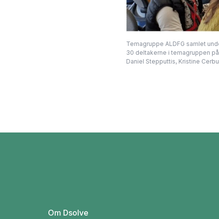
Temagruppe ALDFG samlet under 
30 deltakerne i temagruppen på b
Daniel Stepputtis, Kristine Cerb
Om Dsolve