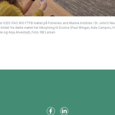
ICES-FAO WG FTFB møtet på Fisheries and Marine Institute i St. John’s New
ildet fra dette møtet har tilknytning til Dsolve (Paul Winger, Aida Campos, 
ule og Anja Alvestad), Foto: RB Larsen