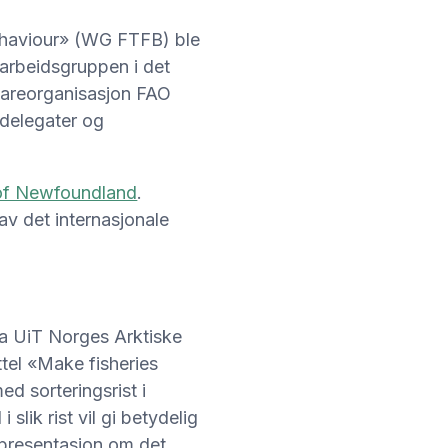
ehaviour» (WG FTFB) ble
 arbeidsgruppen i det
vareorganisasjon FAO
 delegater og
y of Newfoundland
.
av det internasjonale
ra UiT Norges Arktiske
ttel «Make fisheries
ed sorteringsrist i
slik rist vil gi betydelig
n presentasjon om det