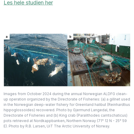
Les hele studien her
Images from October 2024 during the annual Norwegian ALDFG clean-
up operation organized by the Directorate of Fisheries: (a) a gillnet used
in the Norwegian deep-water fishery for Greenland halibut (Reinhardtius
hippoglossoides) recovered. Photo by Gjermund Langedal, the
Directorate of Fisheries and (b) King crab (Paralithodes camtschaticus)
pots retrieved at Nordkappbanken, Northern Norway (71° 12 N - 25° 59
E). Photo by R.B. Larsen, UiT The Arctic University of Norway.