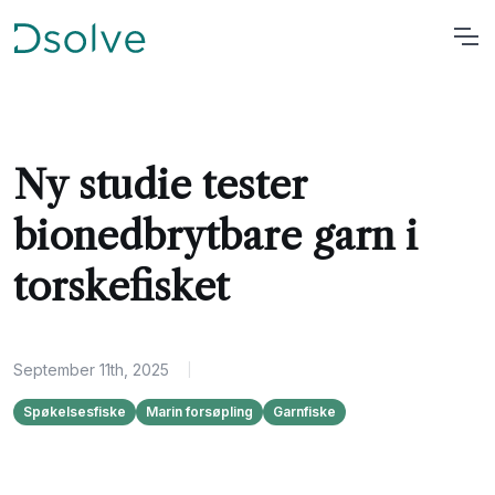
Ny studie tester
bionedbrytbare garn i
torskefisket
September 11th, 2025
|
Spøkelsesfiske
Marin forsøpling
Garnfiske