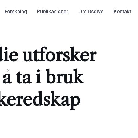
Forskning
Publikasjoner
Om Dsolve
Kontakt
ie utforsker
l å ta i bruk
skeredskap