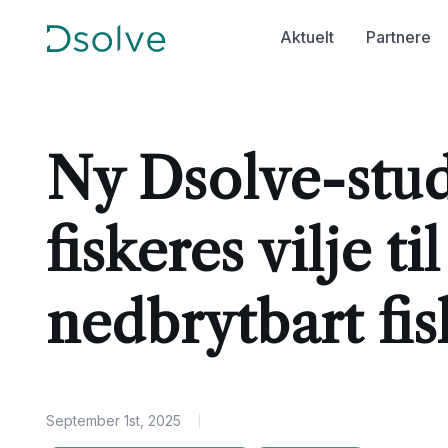
Aktuelt
Partnere
Ny Dsolve-stud
fiskeres vilje ti
nedbrytbart fi
September 1st, 2025
|